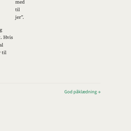
med
til
jer”.
og
t. Hvis
al
 til
God påklædning →