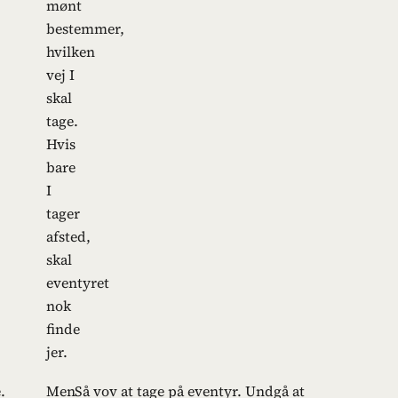
mønt
bestemmer,
hvilken
vej I
skal
tage.
Hvis
bare
I
tager
afsted,
skal
eventyret
nok
finde
jer.
.
Men
Så vov at tage på eventyr. Undgå at