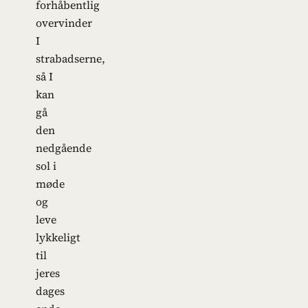
forhåbentlig
overvinder
I
strabadserne,
så I
kan
gå
den
nedgående
sol i
møde
og
leve
lykkeligt
til
jeres
dages