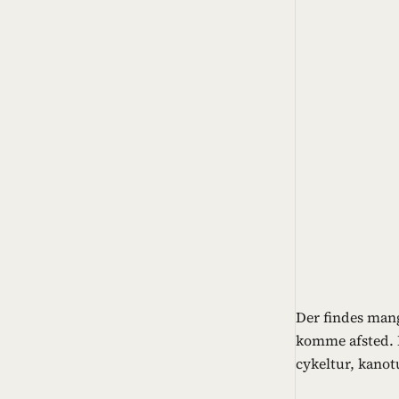
Der findes mang
komme afsted. M
cykeltur, kanotu