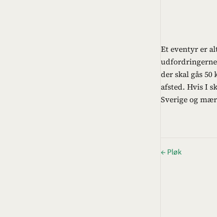
Et eventyr er a
udfordringerne, 
der skal gås 50 
afsted. Hvis I s
Sverige og mær
← Pløk