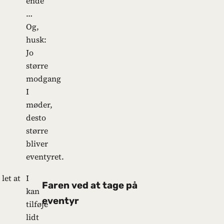
ende
…
Og,
husk:
Jo
større
modgang
I
møder,
desto
større
bliver
eventyret.
let at
I
Faren ved at tage på
kan
eventyr
tilføje
lidt