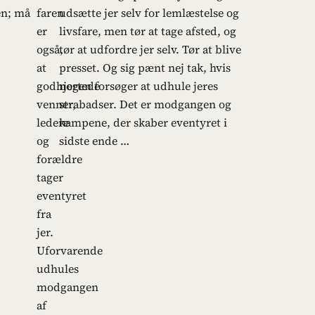
en; må
faren
udsætte jer selv for lemlæstelse og
er
livsfare, men tør at tage afsted, og
også,
tør at udfordre jer selv. Tør at blive
at
presset. Og sig pænt nej tak, hvis
godhjertede
nogen forsøger at udhule jeres
venner,
strabadser. Det er modgangen og
ledere
kampene, der skaber eventyret i
og
sidste ende …
forældre
tager
eventyret
fra
jer.
Uforvarende
udhules
modgangen
af