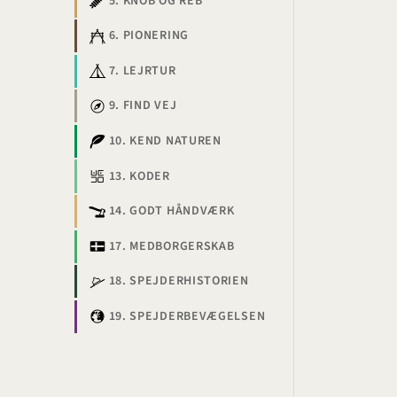
5. KNOB OG REB
6. PIONERING
7. LEJRTUR
9. FIND VEJ
10. KEND NATUREN
13. KODER
14. GODT HÅNDVÆRK
17. MEDBORGERSKAB
18. SPEJDERHISTORIEN
19. SPEJDERBEVÆGELSEN