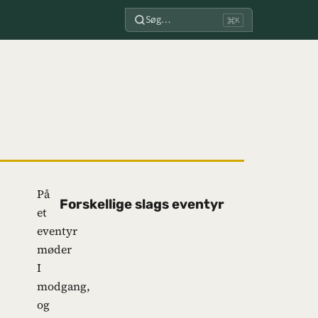
Søg…
⌘K
På
Forskellige slags eventyr
et
eventyr
møder
I
modgang,
og