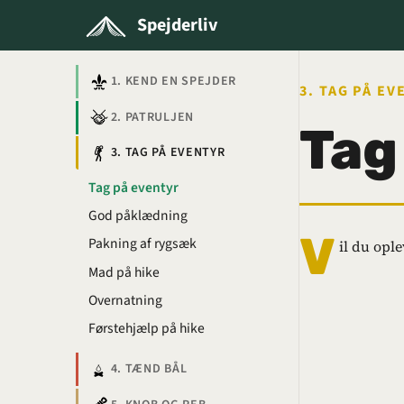
Spejderliv
1. KEND EN SPEJDER
3. TAG PÅ E
2. PATRULJEN
Tag
3. TAG PÅ EVENTYR
Tag på eventyr
God påklædning
V
Pakning af rygsæk
il du opl
Mad på hike
Overnatning
Førstehjælp på hike
4. TÆND BÅL