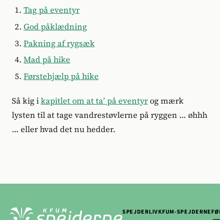
Tag på eventyr
God påklædning
Pakning af rygsæk
Mad på hike
Førstehjælp på hike
Så kig i
kapitlet om at ta’ på eventyr
og mærk
lysten til at tage vandrestøvlerne på ryggen … øhhh
… eller hvad det nu hedder.
SPEJDERLIV
KFUM-SPEJDERNE
FØ