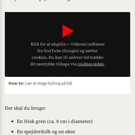
▶
Klik for at afspille — videoen indlæses
fra YouTube (Google) og sætter
cookies. Du kan til enhver tid trække
dit samtykke tilbage via
cookies-siden
.
How-to:
Lær at stege kylling på bål
Det skal du bruge:
En frisk gren (ca. 8 cm i diameter)
En spejderdolk og en økse