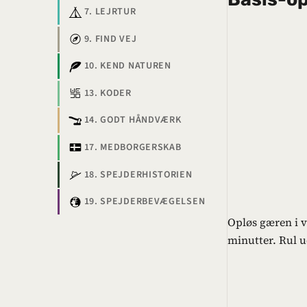
7. LEJRTUR
9. FIND VEJ
10. KEND NATUREN
13. KODER
14. GODT HÅNDVÆRK
17. MEDBORGERSKAB
18. SPEJDERHISTORIEN
19. SPEJDERBEVÆGELSEN
Opløs gæren i v
minutter. Rul u