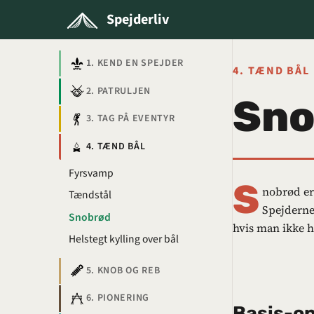
Spejderliv
1. KEND EN SPEJDER
4. TÆND BÅL
2. PATRULJEN
Sno
3. TAG PÅ EVENTYR
4. TÆND BÅL
Fyrsvamp
S
nobrød er
Tændstål
Spejderne
Snobrød
hvis man ikke ha
Helstegt kylling over bål
5. KNOB OG REB
6. PIONERING
Basis-op