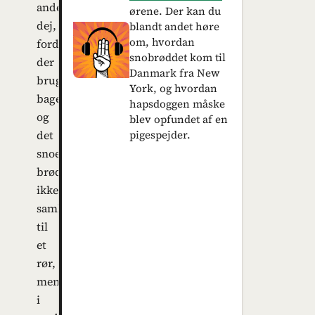
anderledes
ørene. Der kan du
dej,
blandt andet høre
om, hvordan
fordi
snobrøddet kom til
der
Danmark fra New
bruges
York, og hvordan
bagepulver
hapsdoggen måske
og
blev opfundet af en
pigespejder.
det
snoede
brød
ikke
samles
til
et
rør,
men
i