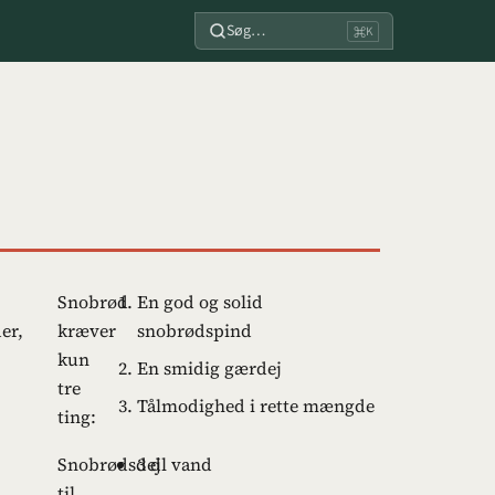
Søg…
⌘K
Snobrød
En god og solid
er,
kræver
snobrødspind
kun
En smidig gærdej
tre
Tålmodighed i rette mængde
ting:
Snobrødsdej
3 dl vand
til