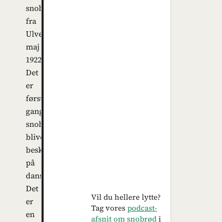
snobrød
fra
Ulveungen,
maj
1922.
Det
er
første
gang
snobrøddet
bliver
beskrevet
på
dansk.
Det
Vil du hellere lytte?
er
Tag vores
podcast-
en
afsnit om snobrød
i