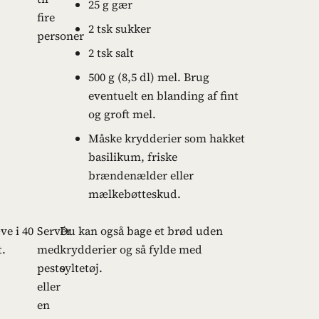
25 g gær
fire
2 tsk sukker
personer
2 tsk salt
500 g (8,5 dl) mel. Brug
eventuelt en blanding af fint
og groft mel.
Måske krydderier som hakket
basilikum, friske
brændenælder eller
mælkebøtteskud.
ve i 40
Servér
Du kan også bage et brød uden
t.
med
krydderier og så fylde med
pesto
syltetøj.
eller
en