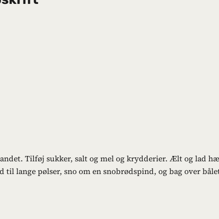
andet. Tilføj sukker, salt og mel og krydderier. Ælt og lad hæ
d til lange pølser, sno om en snobrødspind, og bag over båle