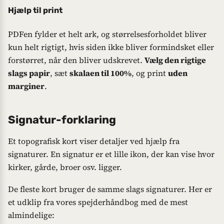
Hjælp til print
PDFen fylder et helt ark, og størrelses­forholdet bliver
kun helt rigtigt, hvis siden ikke bliver for­mindsket eller
for­størret, når den bliver ud­skrevet.
Vælg den rigtige
slags papir
, sæt
skalaen til 100%
, og print
uden
marginer
.
Signatur-forklaring
Et topografisk kort viser detaljer ved hjælp fra
signaturer. En signatur er et lille ikon, der kan vise hvor
kirker, gårde, broer osv. ligger.
De fleste kort bruger de samme slags signaturer. Her er
et udklip fra vores spejderhåndbog med de mest
almindelige: