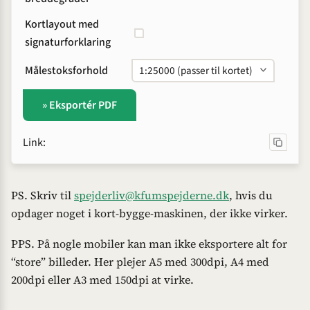
Kortlayout med
signatur­forklaring
Målestoks­forhold
» Eksportér PDF
Link:
PS. Skriv til
spejderliv@kfumspejderne.dk
, hvis du
opdager noget i kort-bygge-maskinen, der ikke virker.
PPS. På nogle mobiler kan man ikke eksportere alt for
“store” billeder. Her plejer A5 med 300dpi, A4 med
200dpi eller A3 med 150dpi at virke.