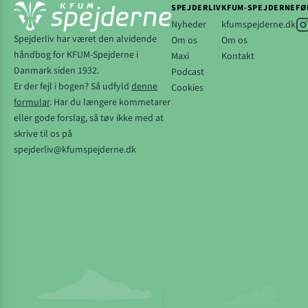
SPEJDERLIV
KFUM-SPEJDERNE
FØ
Nyheder
kfumspejderne.dk
Spejderliv har været den alvidende
Om os
Om os
håndbog for KFUM-Spejderne i
Maxi
Kontakt
Danmark siden 1932.
Podcast
Er der fejl i bogen? Så udfyld
denne
Cookies
formular
. Har du længere kommetarer
eller gode forslag, så tøv ikke med at
skrive til os på
spejderliv@kfumspejderne.dk