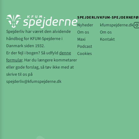
SPEJDERLIV
KFUM-SPEJDERNE
FØ
Nyheder
kfumspejderne.dk
Spejderliv har været den alvidende
Om os
Om os
håndbog for KFUM-Spejderne i
Maxi
Kontakt
Danmark siden 1932.
Podcast
Er der fejl i bogen? Så udfyld
denne
Cookies
formular
. Har du længere kommetarer
eller gode forslag, så tøv ikke med at
skrive til os på
spejderliv@kfumspejderne.dk