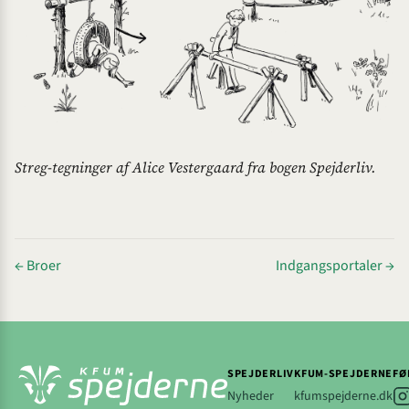
Streg-tegninger af Alice Vestergaard fra bogen Spejderliv.
← Broer
Indgangsportaler →
SPEJDERLIV
KFUM-SPEJDERNE
FØ
Nyheder
kfumspejderne.dk