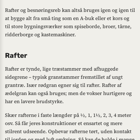
Rafter og besnøringsreb kan altså bruges igen og igen til
at bygge alt fra små ting som en A-buk eller et kors og
til store bygningsværker som spiseborde, broer, tårne,
ridderborge og kastemaskiner.
Rafter
Rafter er tynde, lige træstammer med afhuggede
sidegrene – typisk granstammer fremstillet af ungt
grantræ. Især rødgran egner sig til rafter. Rafter af
ædelgran kan også bruges; men de vokser hurtigere og
har en lavere brudstyrke.
Skær rafterne i faste længder på ½, 1, 1½, 2, 3, 4 meter
osv. Så får jeres konstruktioner et ensartet og mere
stilrent udseende. Opbevar rafterne tørt, uden kontakt
til jorden og med luft omkring. Så kan de holde i mange