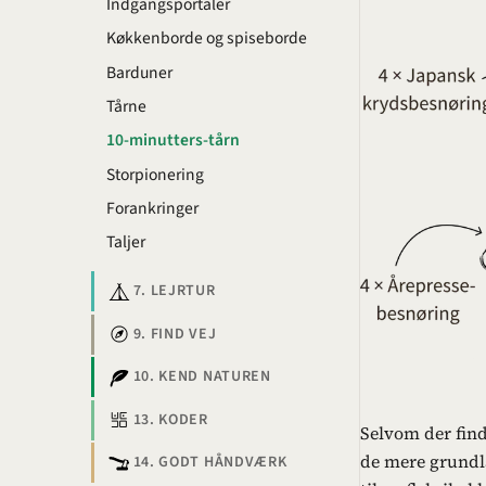
Indgangsportaler
Køkkenborde og spiseborde
Barduner
Tårne
10-minutters-tårn
Storpionering
Forankringer
Taljer
7. LEJRTUR
9. FIND VEJ
10. KEND NATUREN
13. KODER
Selvom der find
de mere grundl
14. GODT HÅNDVÆRK