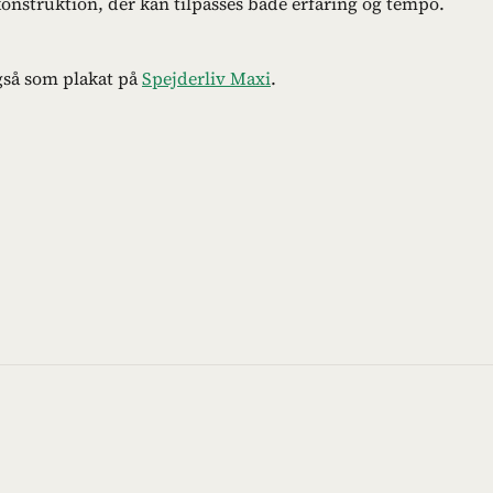
 konstruktion, der kan tilpasses både erfaring og tempo.
gså som plakat på
Spejderliv Maxi
.