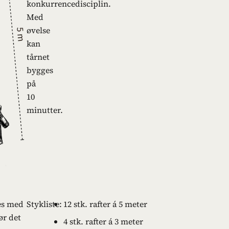
konkurrencedisciplin.
Med
øvelse
kan
tårnet
bygges
på
10
minutter.
ges med
Stykliste:
12 stk. rafter á 5 meter
ør det
4 stk. rafter á 3 meter