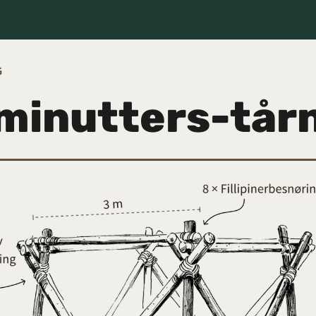
G
minutters-tår