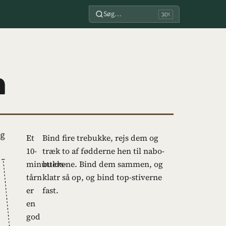
Søg…
⌘K
n
Et
Bind fire trebukke, rejs dem og
10-
træk to af fødderne hen til nabo-
minutters-
bukkene. Bind dem sammen, og
tårn
klatr så op, og bind top-stiverne
er
fast.
en
god